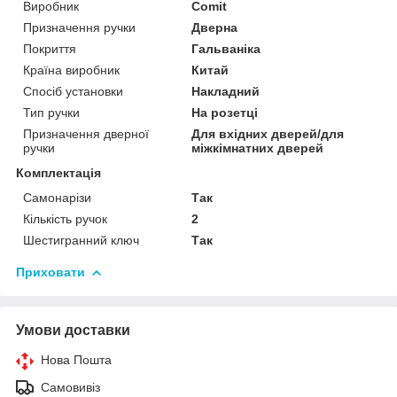
Виробник
Comit
Призначення ручки
Дверна
Покриття
Гальваніка
Країна виробник
Китай
Спосіб установки
Накладний
Тип ручки
На розетці
Призначення дверної
Для вхідних дверей/для
ручки
міжкімнатних дверей
Комплектація
Самонарізи
Так
Кількість ручок
2
Шестигранний ключ
Так
Приховати
Умови доставки
Нова Пошта
Самовивіз