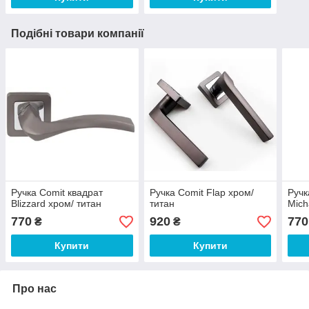
Подібні товари компанії
Ручка Comit квадрат
Ручка Comit Flap хром/
Ручк
Blizzard хром/ титан
титан
Mich
770
920
770
₴
₴
Купити
Купити
Про нас