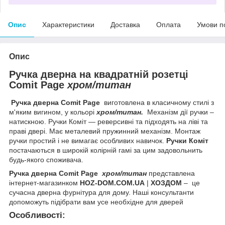
Опис
Характеристики
Доставка
Оплата
Умови п
Опис
Ручка дверна на квадратній розетці
Comit Page
хром/титан
Ручка дверна Comit Page
виготовлена в класичному стилі з
м'яким вигином, у
кольорі
хром/титан.
Механізм дії ручки –
натискною.
Ручки Коміт — реверсивні та підходять на ліві та
праві двері. Має металевий пружинний механізм. Монтаж
ручки простий і не вимагає особливих навичок.
Ручки Коміт
постачаються в широкій колірній гамі за цим задовольнить
будь-якого споживача.
Ручка дверна Comit Page
хром/титан
представлена
інтернет-магазинком
HOZ-DOM.COM.UA
|
ХОЗДОМ
– це
сучасна дверна фурнітура для дому. Наші консультанти
допоможуть підібрати вам усе необхідне для дверей
Особливості: