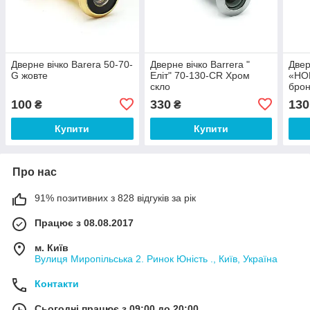
Дверне вічко Barera 50-70-
Дверне вічко Barrera "
Двер
G жовте
Еліт" 70-130-CR Хром
«НО
скло
брон
100
330
130
₴
₴
Купити
Купити
Про нас
91% позитивних з 828 відгуків за рік
Працює з 08.08.2017
м. Київ
Вулиця Миропільська 2. Ринок Юність ., Київ, Україна
Контакти
Сьогодні працює з 09:00 до 20:00