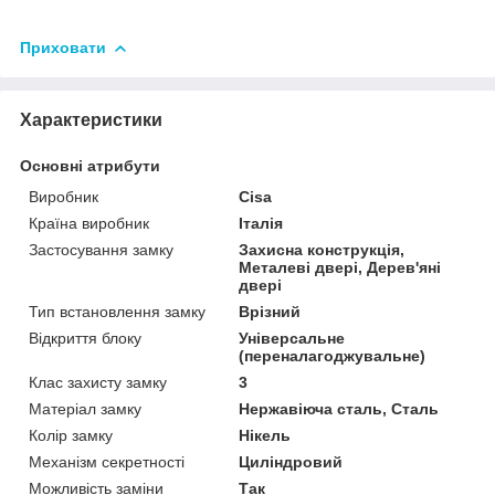
Приховати
Характеристики
Основні атрибути
Виробник
Cisa
Країна виробник
Італія
Застосування замку
Захисна конструкція,
Металеві двері, Дерев'яні
двері
Тип встановлення замку
Врізний
Відкриття блоку
Універсальне
(переналагоджувальне)
Клас захисту замку
3
Матеріал замку
Нержавіюча сталь, Сталь
Колір замку
Нікель
Механізм секретності
Циліндровий
Можливість заміни
Так