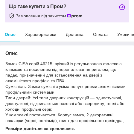
Що таке купити з Пром?
Замовлення під захистом
Опис
Характеристики
Доставка
Оплата
Умови п
Опис
Замок CISA серій 46215, врізний із регульованою фалевою
клямкою та посиленим від перепилювання ригелем, що
падає, призначений для встановлення на двері з
алюмінієвого профілю та ПВХ
Сумісність: Замки сумісні з усіма популярними алюмінієвими
профільними системами;
Типи дверей: Усі типи дверних конструкцій — одностулкові,
двостулкові, відкриваються назовні або всередину, теплі або
холодні профільні серії;
У комплекті постачається: Корпус замка, 2 декоративні
накладки (чорні, поліамід), гвинт для профільного циліндра;
Розміри дивіться на кресленнях.