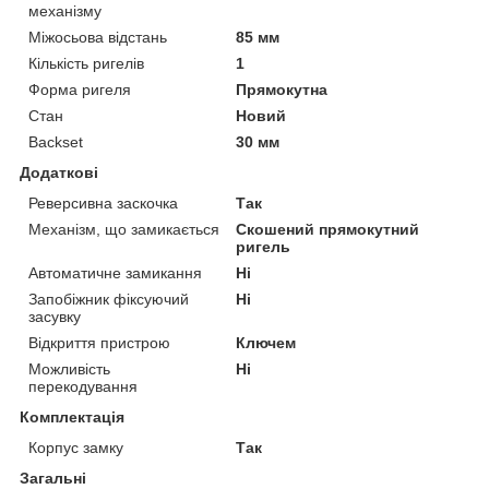
механізму
Міжосьова відстань
85 мм
Кількість ригелів
1
Форма ригеля
Прямокутна
Стан
Новий
Backset
30 мм
Додаткові
Реверсивна заскочка
Так
Механізм, що замикається
Скошений прямокутний
ригель
Автоматичне замикання
Ні
Запобіжник фіксуючий
Ні
засувку
Відкриття пристрою
Ключем
Можливість
Ні
перекодування
Комплектація
Корпус замку
Так
Загальні