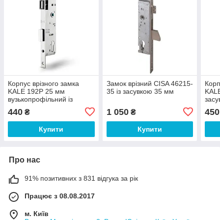
Корпус врізного замка
Замок врізний CISA 46215-
Корп
KALE 192P 25 мм
35 із засувкою 35 мм
KALE
вузькопрофільний із
засу
засувкою нікель
440
1 050
450
₴
₴
Купити
Купити
Про нас
91% позитивних з 831 відгука за рік
Працює з 08.08.2017
м. Київ