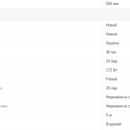
500 мм
Новий
Нижня
Україна
36 міс
15 бар
172 Вт
Paladii
ск
25 бар
Нержавіюча 
ушки
Нержавіюча 
5 кг
Водяний