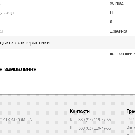
а
90 град.
у секції
Ні
6
ки
Драбинка
цькі характеристики
полірований 
я замовлення
Гра
Поне
 HOZ-DOM.COM.UA
+380 (97) 119-77-55
Вівт
+380 (63) 119-77-55