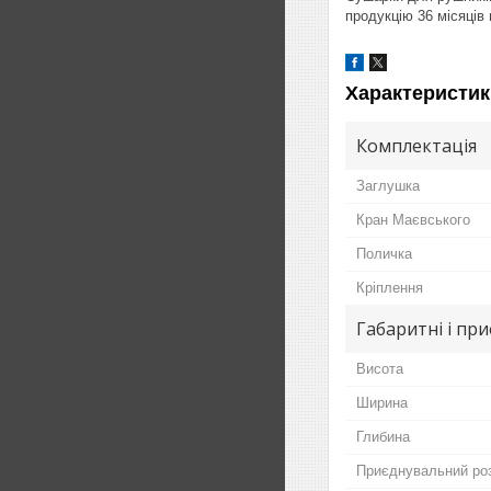
продукцію 36 місяців г
Характеристик
Комплектація
Заглушка
Кран Маєвського
Поличка
Кріплення
Габаритні і пр
Висота
Ширина
Глибина
Приєднувальний ро