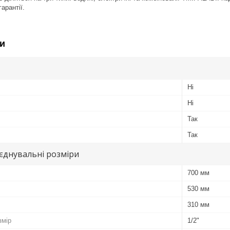
арантії.
и
Ні
Ні
Так
Так
иєднувальні розміри
700 мм
530 мм
310 мм
змір
1/2"