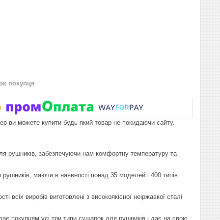
нок покупця
пер ви можете купити будь-який товар не покидаючи сайту.
 для рушників, забезпечуючи нам комфортну температуру та
 рушників, маючи в наявності понад 35 моделей і 400 типів
і всіх виробів виготовлені з високоякісної неіржавкої сталі
дає покупцям усі три типи сушарок для рушників і дає на свою