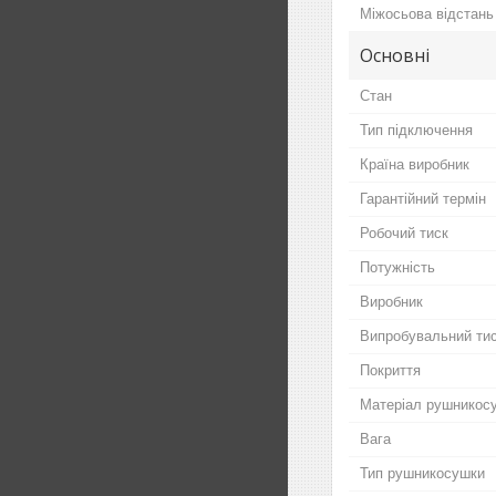
Міжосьова відстань
Основні
Стан
Тип підключення
Країна виробник
Гарантійний термін
Робочий тиск
Потужність
Виробник
Випробувальний ти
Покриття
Матеріал рушникос
Вага
Тип рушникосушки