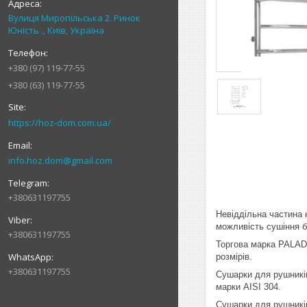
Вулиця Миропільська 2. Ринок
Юність ., Київ, Україна
+380 (97) 119-77-55
+380 (63) 119-77-55
https://hoz-dom.com.ua/
info.hoz.dom@gmail.com
+380631197755
Невіддільна частина 
можливість сушіння б
+380631197755
Торгова марка PALADI
розмірів.
+380631197755
Сушарки для рушників
марки AISI 304.
Сушарки для рушників