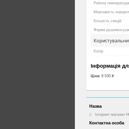
Робоча температур
Можливість поворот
Кількість секцій
Форма рушникосуш
Користувальни
Колір
Інформація дл
Ціна:
8 530 ₴
Інтернет магазин