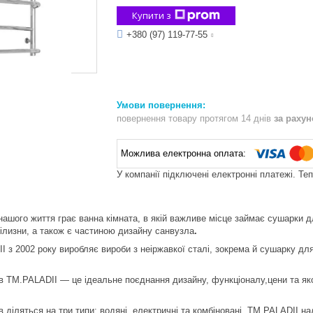
Купити з
+380 (97) 119-77-55
повернення товару протягом 14 днів
за раху
У компанії підключені електронні платежі. Те
нашого життя грає ванна кімната, в якій важливе місце займає сушарки
ілизни, а також є частиною дизайну санвузла
.
I з 2002 року виробляє вироби з неіржавкої сталі, зокрема й сушарку для
 TM.PALADII — це ідеальне поєднання дизайну, функціоналу,цени та якост
 діляться на три типи: водяні, електричні та комбіновані. TM.PALADII на