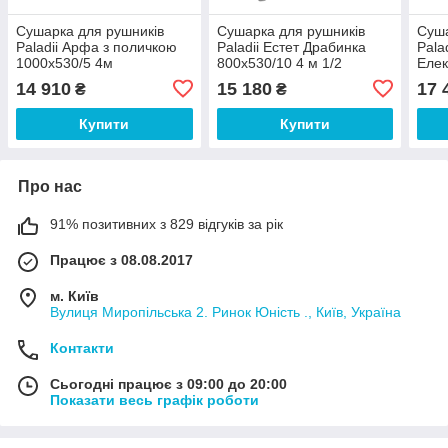
Сушарка для рушників
Сушарка для рушників
Суша
Paladii Арфа з поличкою
Paladii Естет Драбинка
Pala
1000х530/5 4м
800х530/10 4 м 1/2
Елек
прав.
14 910
15 180
17 
₴
₴
Купити
Купити
Про нас
91% позитивних з 829 відгуків за рік
Працює з 08.08.2017
м. Київ
Вулиця Миропільська 2. Ринок Юність ., Київ, Україна
Контакти
Сьогодні працює з 09:00 до 20:00
Показати весь графік роботи