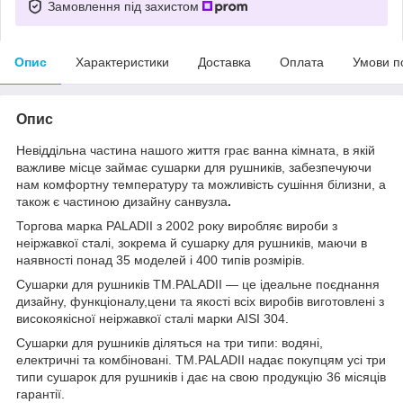
Замовлення під захистом
Опис
Характеристики
Доставка
Оплата
Умови п
Опис
Невіддільна частина нашого життя грає ванна кімната, в якій
важливе місце займає сушарки для рушників, забезпечуючи
нам комфортну температуру та можливість сушіння білизни, а
також є частиною дизайну санвузла
.
Торгова марка PALADII з 2002 року виробляє вироби з
неіржавкої сталі, зокрема й сушарку для рушників, маючи в
наявності понад 35 моделей і 400 типів розмірів.
Сушарки для рушників TM.PALADII — це ідеальне поєднання
дизайну, функціоналу,цени та якості всіх виробів виготовлені з
високоякісної неіржавкої сталі марки AISI 304.
Сушарки для рушників діляться на три типи: водяні,
електричні та комбіновані. TM.PALADII надає покупцям усі три
типи сушарок для рушників і дає на свою продукцію 36 місяців
гарантії.