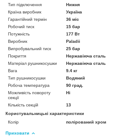
Тип підключення
Нижня
Країна виробник
Україна
Гарантійний термін
36 міс
Робочий тиск
15 бар
Потужність
177 Вт
Виробник
Paladii
Випробувальний тиск
25 бар
Покриття
Нержавіюча сталь
Матеріал рушникосушки
Нержавіюча сталь
Вага
9.4 кг
Тип рушникосушки
Водяний
Робоча температура
90 град.
Можливість повороту
Ні
секції
Кількість секцій
13
Користувальницькі характеристики
Колір
полірований хром
Приховати