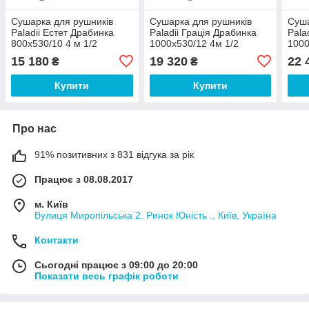
Сушарка для рушників
Сушарка для рушників
Суша
Paladii Естет Драбинка
Paladii Грація Драбинка
Pala
800х530/10 4 м 1/2
1000х530/12 4м 1/2
1000
15 180
19 320
22 
₴
₴
Купити
Купити
Про нас
91% позитивних з 831 відгука за рік
Працює з 08.08.2017
м. Київ
Вулиця Миропільська 2. Ринок Юність ., Київ, Україна
Контакти
Сьогодні працює з 09:00 до 20:00
Показати весь графік роботи