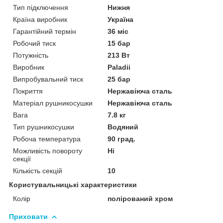
Тип підключення
Нижня
Країна виробник
Україна
Гарантійний термін
36 міс
Робочий тиск
15 бар
Потужність
213 Вт
Виробник
Paladii
Випробувальний тиск
25 бар
Покриття
Нержавіюча сталь
Матеріал рушникосушки
Нержавіюча сталь
Вага
7.8 кг
Тип рушникосушки
Водяний
Робоча температура
90 град.
Можливість повороту
Ні
секції
Кількість секцій
10
Користувальницькі характеристики
Колір
полірований хром
Приховати