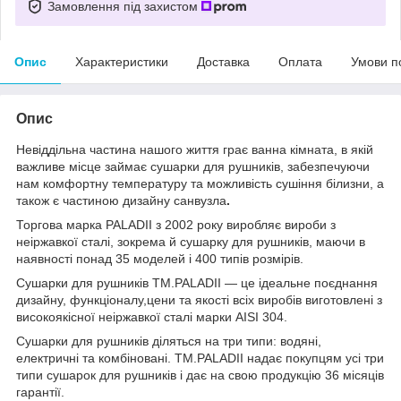
Замовлення під захистом
Опис
Характеристики
Доставка
Оплата
Умови п
Опис
Невіддільна частина нашого життя грає ванна кімната, в якій
важливе місце займає сушарки для рушників, забезпечуючи
нам комфортну температуру та можливість сушіння білизни, а
також є частиною дизайну санвузла
.
Торгова марка PALADII з 2002 року виробляє вироби з
неіржавкої сталі, зокрема й сушарку для рушників, маючи в
наявності понад 35 моделей і 400 типів розмірів.
Сушарки для рушників TM.PALADII — це ідеальне поєднання
дизайну, функціоналу,цени та якості всіх виробів виготовлені з
високоякісної неіржавкої сталі марки AISI 304.
Сушарки для рушників діляться на три типи: водяні,
електричні та комбіновані. TM.PALADII надає покупцям усі три
типи сушарок для рушників і дає на свою продукцію 36 місяців
гарантії.