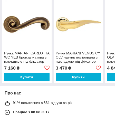
Ручка MARIANI CARLOTTA
Ручка MARIANI VENUS CY
Руч
WC YEB бронза матова з
OLV латунь полірована з
OLV 
накладкою під фіксатор
накладкою під фіксатор
накл
7 160
3 470
4 8
₴
₴
Купити
Купити
Про нас
91% позитивних з 831 відгука за рік
Працює з 08.08.2017