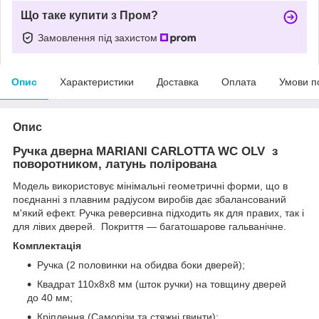
Що таке купити з Пром?
Замовлення під захистом
Опис
Характеристики
Доставка
Оплата
Умови п
Опис
Ручка дверна MARIANI CARLOTTA WC OLV з
поворотником, латунь полірована
Модель використовує мінімальні геометричні форми, що в
поєднанні з плавним радіусом виробів дає збалансований
м'який ефект. Ручка реверсивна підходить як для правих, так і
для лівих дверей. Покриття — багатошарове гальванічне.
Комплектація
Ручка (2 половинки на обидва боки дверей);
Квадрат 110х8х8 мм (шток ручки) на товщину дверей
до 40 мм;
Кріплення (Саморізи та стяжні гвинти);