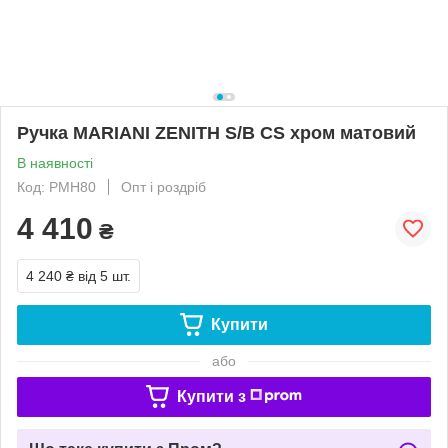
Ручка MARIANI ZENITH S/B CS хром матовий
В наявності
Код: РМН80
Опт і роздріб
4 410
₴
4 240 ₴
від 5 шт.
Купити
або
Купити з