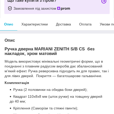
Що таке купити з Пром?
Замовлення під захистом
Опис
Характеристики
Доставка
Оплата
Умови п
Опис
Ручка дверна MARIANI ZENITH S/B CS без
накладок, хром матовий
Модель використовує мінімальні геометричні форми, що в
поєднанні з плавним радіусом виробів дає збалансований
м'який ефект. Ручка реверсивна підходить як для правих, так і
для лівих дверей. Покриття — багатошарове гальванічне.
Комплектація
Ручка (2 половинки на обидва боки дверей);
Квадрат 110х8х8 мм (шток ручки) на товщину дверей
до 40 мм;
Кріплення (Саморізи та стяжні гвинти);