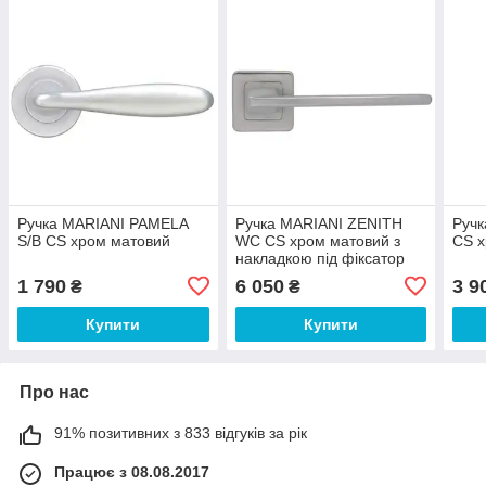
Ручка MARIANI PAMELA
Ручка MARIANI ZENITH
Ручк
S/B CS хром матовий
WC CS хром матовий з
CS х
накладкою під фіксатор
1 790
6 050
3 9
₴
₴
Купити
Купити
Про нас
91% позитивних з 833 відгуків за рік
Працює з 08.08.2017