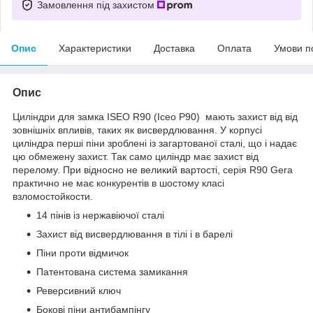
Замовлення під захистом
Опис
Характеристики
Доставка
Оплата
Умови п
Опис
Циліндри для замка ISEO R90 (Ісео Р90) мають захист від від
зовнішніх впливів, таких як висвердлювання. У корпусі
циліндра перші піни зроблені із загартованої сталі, що і надає
цю обмежену захист. Так само циліндр має захист від
перелому. При відносно не великий вартості, серія R90 Gera
практично не має конкурентів в шостому класі
взломостойкости.
14 пінів із нержавіючої сталі
Захист від висвердлювання в тілі і в барелі
Піни проти відмичок
Патентована система замикання
Реверсивний ключ
Бокові піни антибампінгу