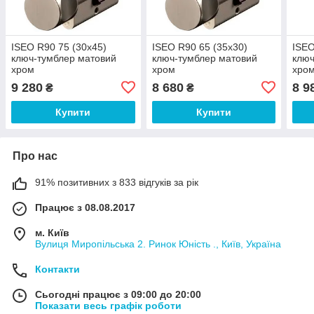
ISEO R90 75 (30х45)
ISEO R90 65 (35х30)
ISEO
ключ-тумблер матовий
ключ-тумблер матовий
ключ
хром
хром
хро
9 280
8 680
8 9
₴
₴
Купити
Купити
Про нас
91% позитивних з 833 відгуків за рік
Працює з 08.08.2017
м. Київ
Вулиця Миропільська 2. Ринок Юність ., Київ, Україна
Контакти
Сьогодні працює з 09:00 до 20:00
Показати весь графік роботи