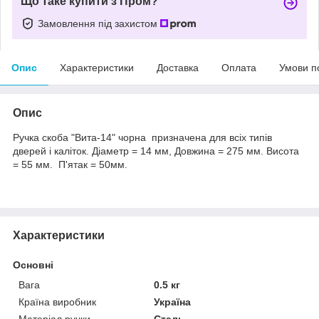
Що таке купити з Пром?
Замовлення під захистом
Опис
Характеристики
Доставка
Оплата
Умови п
Опис
Ручка скоба "Вита-14" чорна призначена для всіх типів
дверей і каліток. Діаметр = 14 мм, Довжина = 275 мм. Висота
= 55 мм. П'ятак = 50мм.
Характеристики
Основні
Вага
0.5 кг
Країна виробник
Україна
Матеріал ручки
Сталь