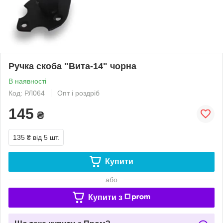
Ручка скоба "Вита-14" чорна
В наявності
Код: РЛ064
Опт і роздріб
145
₴
135 ₴
від 5 шт.
Купити
або
Купити з