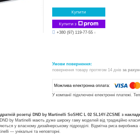
Купити
Купити з
+380 (97) 119-77-55
повернення товару протягом 14 днів
за раху
У компанії підключені електронні платежі. Те
дратній розетці DND by Martinelli SoSHIC L 02 SL14Y-ZCSNE з накл
DND by Martinelli мають дуже широку гаму моделей від традиційно клас
ються у власному дизайнерському підрозділі. Відмітна риса виробника 
inelli — унікальні та неповторні.