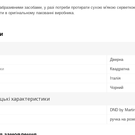
 абразивними засобами, у разі потреби протирати сухою м'якою серветко
ати в оригінальному пакованні виробника.
и
Дверна
ки
Квадратна
Італія
Чорний
цькі характеристики
DND by Martin
ручка на розе
я замовлення