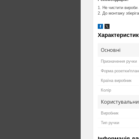
1. Не чистити вироби
2. До монтажу зберіг
Характеристик
Основні
Призначення ручки
Форма розетки/план
Країна виробник
Колір
Користувальни
Виробник
Тип ручки
Інформація дл