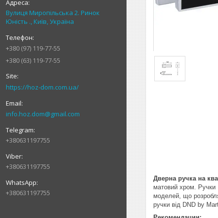
Вулиця Миропільська 2. Ринок
Юність ., Київ, Україна
+380 (97) 119-77-55
+380 (63) 119-77-55
https://hoz-dom.com.ua/
info.hoz.dom@gmail.com
+380631197755
+380631197755
Дверна ручка на ква
матовий хром. Ручки 
+380631197755
моделей, що розробля
ручки від DND by Mart
Рекомендации: