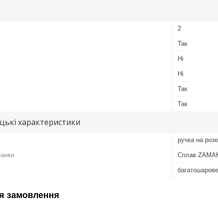
2
Так
Ні
Ні
Так
Так
цькі характеристики
ручка на розе
ланки
Сплав ZAMA
багатошарове
я замовлення