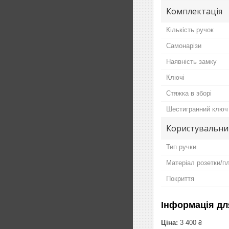
Комплектація
Кількість ручок
Самонарізи
Наявність замку
Ключі
Стяжка в зборі
Шестигранний ключ
Користувальни
Тип ручки
Матеріал розетки/п
Покриття
Інформація дл
Ціна:
3 400 ₴