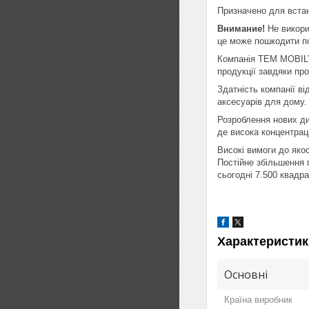
Призначено для встан
Внимание!
Не викори
це може пошкодити по
Компанія TEM MOBILY
продукції завдяки про
Здатність компанії ві
аксесуарів для дому.
Розроблення нових диз
де висока концентрац
Високі вимоги до яко
Постійне збільшення 
сьогодні 7.500 квадра
Характеристик
Основні
Країна виробник