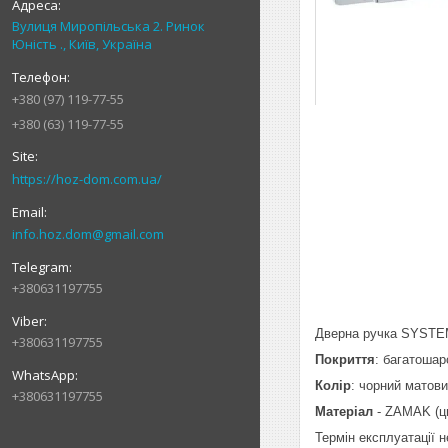
Вулиця Миропільська 2. Ринок
Юність ., Київ, Україна
+380 (97) 119-77-55
+380 (63) 119-77-55
https://hoz-dom.com.ua/
info.hoz.dom@gmail.com
+380631197755
Дверна ручка SYSTEM 
+380631197755
Покриття
: багатошар
Колір
: чорний матови
+380631197755
Матеріал
- ZAMAK (ци
Термін експлуатації 