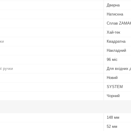
Дверна
Натискна
Сплав ZAMA
Хай-тек
ки
Квадратна
Накладний
96 міс
ї ручки
Для вхідних 
Новий
SYSTEM
Чорний
148 мм
52 мм