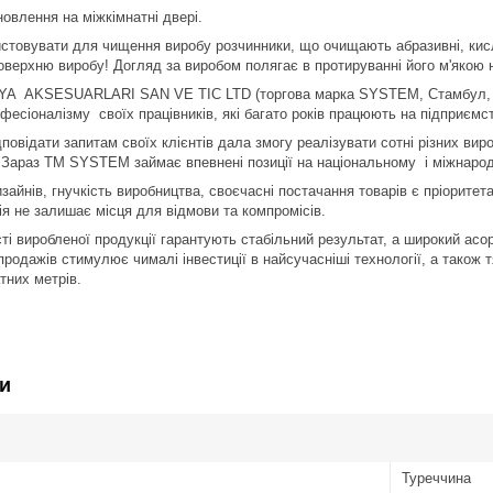
овлення на міжкімнатні двері.
стовувати для чищення виробу розчинники, що очищають абразивні, кисло
верхню виробу! Догляд за виробом полягає в протируванні його м'якою 
A AKSESUARLARI SAN VE TIC LTD (торгова марка SYSTEM, Стамбул, Ту
фесіоналізму своїх працівників, які багато років працюють на підприємст
дповідати запитам своїх клієнтів дала змогу реалізувати сотні різних ви
 Зараз TM SYSTEM займає впевнені позиції на національному і міжнарод
айнів, гнучкість виробництва, своєчасні постачання товарів є пріоритета
ія не залишає місця для відмови та компромісів.
сті виробленої продукції гарантують стабільний результат, а широкий асо
продажів стимулює чималі інвестиції в найсучасніші технології, а також
тних метрів.
и
Туреччина