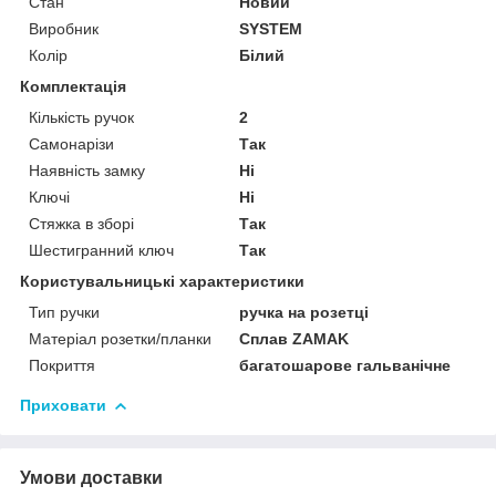
Стан
Новий
Виробник
SYSTEM
Колір
Білий
Комплектація
Кількість ручок
2
Самонарізи
Так
Наявність замку
Ні
Ключі
Ні
Стяжка в зборі
Так
Шестигранний ключ
Так
Користувальницькі характеристики
Тип ручки
ручка на розетці
Матеріал розетки/планки
Сплав ZAMAK
Покриття
багатошарове гальванічне
Приховати
Умови доставки