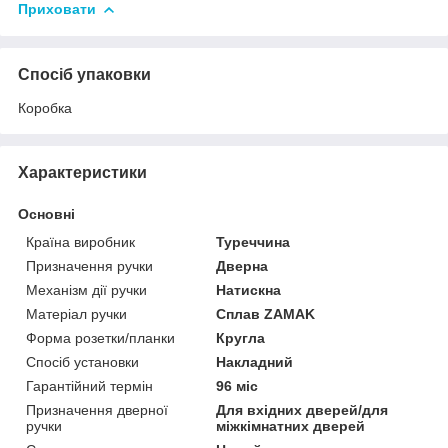
Приховати
Спосіб упаковки
Коробка
Характеристики
Основні
Країна виробник
Туреччина
Призначення ручки
Дверна
Механізм дії ручки
Натискна
Матеріал ручки
Сплав ZAMAK
Форма розетки/планки
Кругла
Спосіб установки
Накладний
Гарантійний термін
96 міс
Призначення дверної
Для вхідних дверей/для
ручки
міжкімнатних дверей