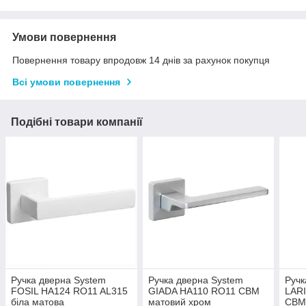
Умови повернення
Повернення товару впродовж 14 днів за рахунок покупця
Всі умови повернення
Подібні товари компанії
Ручка дверна System
Ручка дверна System
Ручк
FOSIL HA124 RO11 AL315
GIADA HA110 RO11 CBM
LAR
біла матова
матовий хром
CBM