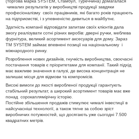
(торгова марка SYSTEM, Стамбул, Туреччина) домагалася
чималих результатів у виробництві продукції завдяки
професіоналізму своїх працівників, які багато років працюють
на підприємстві, і з упевненістю дивиться в майбутнє.
Здатність компанії відповідати запитам своїх клієнтів дала
змогу реалізувати сотні різних виробів: дверні ручки, меблева
фурнітура, великий асортимент аксесуарів для дому. Зараз
TM SYSTEM займає впевнені позиції на національному і
міжнародного ринку.
Розроблення нових дизайнів, гнучкість виробництва, своєчасні
постачання товарів є пріоритетами для компанії. Такий підхід
має важливе значення в галузі, де висока концентрація не
залишає місця для відмови та компромісів.
Високі вимоги до якості виробленої продукції гарантують
стабільний результат, а широкий асортимент товарів має вже
понад сорокаплямірічну історію.
Постійне збільшення продажів стимулює чималі інвестиції в
найсучасніші технології, а також тягне за собою зріст
виробничих потужностей, що досягають уже сьогодні 7.500
квадратних метрів.