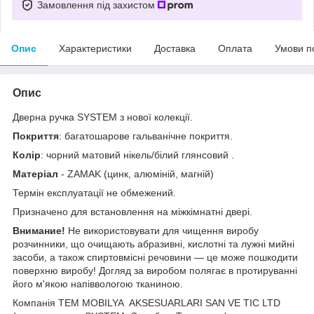
Замовлення під захистом
Опис
Характеристики
Доставка
Оплата
Умови п
Опис
Дверна ручка SYSTEM з нової колекції.
Покриття
: багатошарове гальванічне покриття.
Колір
: чорний матовий нікель/білий глянсовий .
Матеріал
- ZAMAK (цинк, алюміній, магній)
Термін експлуатації не обмежений.
Призначено для встановлення на міжкімнатні двері.
Внимание!
Не використовувати для чищення виробу
розчинники, що очищають абразивні, кислотні та лужні мийні
засоби, а також спиртовмісні речовини — це може пошкодити
поверхню виробу! Догляд за виробом полягає в протируванні
його м'якою напіввологою тканиною.
Компанія TEM MOBILYA AKSESUARLARI SAN VE TIC LTD