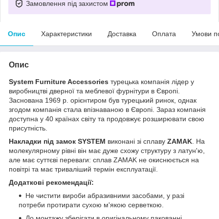
Замовлення під захистом
Опис
Характеристики
Доставка
Оплата
Умови п
Опис
System Furniture Accessories
турецька компанія лідер у
виробництві дверної та меблевої фурнітури в Європі.
Заснована 1969 р. орієнтиром був турецький ринок, однак
згодом компанія стала впізнаваною в Європі. Зараз компанія
доступна у 40 країнах світу та продовжує розширювати свою
присутність.
Накладки під замок SYSTEM
виконані зі сплаву
ZAMAK
. На
молекулярному рівні він має дуже схожу структуру з латун'ю,
але має суттєві переваги: сплав ZAMAK не окиснюється на
повітрі та має триваліший термін експлуатації.
Додаткові рекомендації:
Не чистити вироби абразивними засобами, у разі
потреби протирати сухою м'якою серветкою.
До монтажу зберігати в оригінальному пакованні