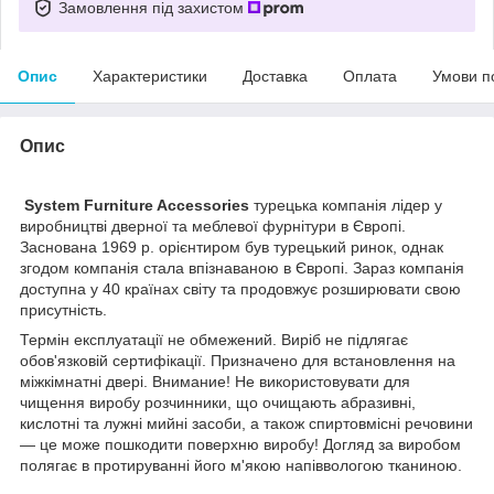
Замовлення під захистом
Опис
Характеристики
Доставка
Оплата
Умови п
Опис
System Furniture Accessories
турецька компанія лідер у
виробництві дверної та меблевої фурнітури в Європі.
Заснована 1969 р. орієнтиром був турецький ринок, однак
згодом компанія стала впізнаваною в Європі. Зараз компанія
доступна у 40 країнах світу та продовжує розширювати свою
присутність.
Термін експлуатації не обмежений. Виріб не підлягає
обов'язковій сертифікації. Призначено для встановлення на
міжкімнатні двері. Внимание! Не використовувати для
чищення виробу розчинники, що очищають абразивні,
кислотні та лужні мийні засоби, а також спиртовмісні речовини
— це може пошкодити поверхню виробу! Догляд за виробом
полягає в протируванні його м'якою напіввологою тканиною.