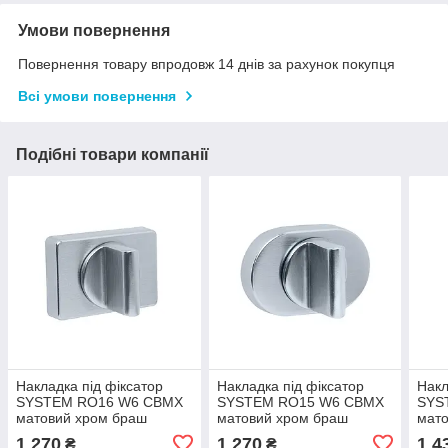
Умови повернення
Повернення товару впродовж 14 днів за рахунок покупця
Всі умови повернення
Подібні товари компанії
Накладка під фіксатор
Накладка під фіксатор
Накл
SYSTEM RO16 W6 CBMX
SYSTEM RO15 W6 CBMX
SYS
матовий хром браш
матовий хром браш
мато
1 270
1 270
1 4
₴
₴