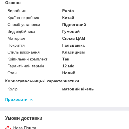
Основні
Виробник
Punto
Країна виробник
Китай
Спосіб установки
Підлоговий
Вид відбійника
Гумовий
Матеріал
Сплав ЦАМ
Покриття
Гальваніка
Стиль виконання
Класицизм
Кріпильний комплект
Так
Гарантійний термін
12 міс
Стан
Новий
Користувальницькі характеристики
Колір
матовий нікель
Приховати
Умови доставки
Нова Пошта