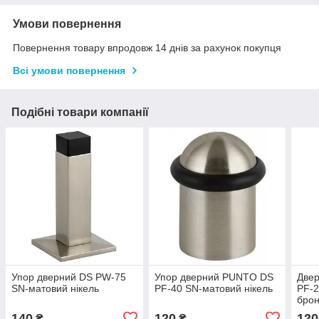
Умови повернення
Повернення товару впродовж 14 днів за рахунок покупця
Всі умови повернення
Подібні товари компанії
Упор дверний DS PW-75
Упор дверний PUNTO DS
Две
SN-матовий нікель
PF-40 SN-матовий нікель
PF-2
брон
140
120
120
₴
₴