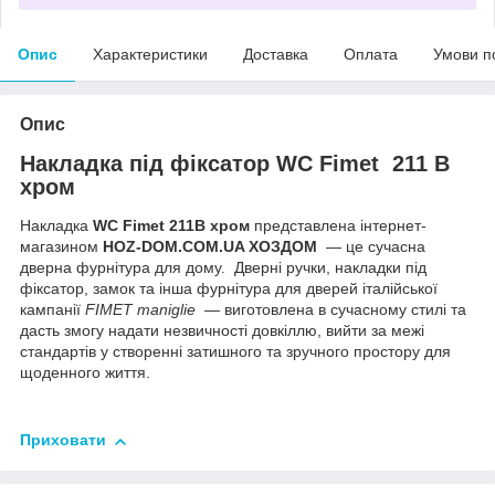
Опис
Характеристики
Доставка
Оплата
Умови п
Опис
Накладка під фіксатор WC Fimet 211 В
хром
Накладка
WC Fimet 211В хром
представлена інтернет-
магазином
HOZ-DOM.COM.UA ХОЗДОМ
— це сучасна
дверна фурнітура для дому. Дверні ручки, накладки під
фіксатор, замок та інша фурнітура для дверей італійської
кампанії
FIMET maniglie
— виготовлена в сучасному стилі та
дасть змогу надати незвичності довкіллю, вийти за межі
стандартів у створенні затишного та зручного простору для
щоденного життя.
Приховати