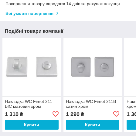
Повернення товару впродовж 14 днів за рахунок покупця
Всі умови повернення
Подібні товари компанії
Накладка WC Fimet 211
Накладка WC Fimet 211B
Накл
ВIC матовий хром
сатин хром
хром
1 310
1 290
1 3
₴
₴
Купити
Купити