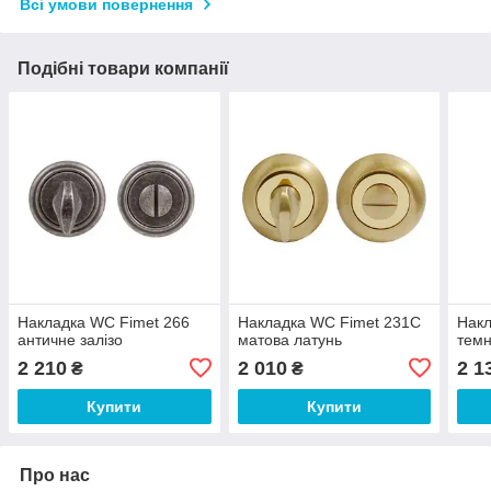
Всі умови повернення
Подібні товари компанії
Накладка WC Fimet 266
Накладка WC Fimet 231C
Накл
античне залізо
матова латунь
темн
2 210
2 010
2 1
₴
₴
Купити
Купити
Про нас