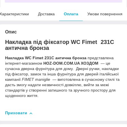
Характеристики
Доставка
Оплата
Умови повернення
Опис
Накладка під фіксатор WC Fimet 231C
антична бронза
Накладка WC Fimet 231C антична бронза
представлена
інтернет-магазином
HOZ-DOM.COM.UA ХОЗДОМ
— це
сучасна дверна фурнітура для дому. Дверні ручки, накладки
під фіксатор, замок та інша фурнітура для дверей італійської
кампанії
FIMET maniglie
— виготовлена в сучасному стилі та
дасть змогу надати незвичності довкіллю, вийти за межі
стандартів у створенні затишного та зручного простору для
щоденного життя.
Приховати