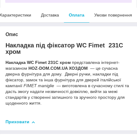
Характеристики
Доставка
Оплата
Умови повернення
Опис
Накладка під фіксатор WC Fimet 231C
хром
Накладка WC Fimet 231C хром
представлена інтернет-
магазином
HOZ-DOM.COM.UA ХОЗДОМ
— це сучасна
дверна фурнітура для дому. Дверні ручки, накладки під
фіксатор, замок та інша фурнітура для дверей італійської
кампанії
FIMET maniglie
— виготовлена в сучасному стилі та
дасть змогу надати незвичності довкіллю, вийти за межі
стандартів у створенні затишного та зручного простору для
щоденного життя.
Приховати