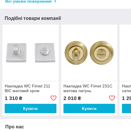
Всі умови повернення
Подібні товари компанії
Накладка WC Fimet 211
Накладка WC Fimet 231C
Накл
ВIC матовий хром
матова латунь
сати
1 310
2 010
1 2
₴
₴
Купити
Купити
Про нас