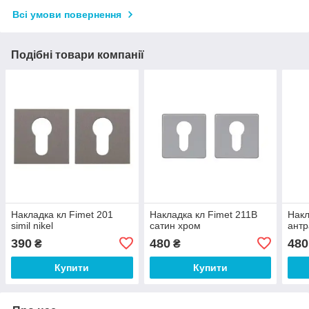
Всі умови повернення
Подібні товари компанії
Накладка кл Fimet 201
Накладка кл Fimet 211B
Накл
simil nikel
сатин хром
антр
390
480
480
₴
₴
Купити
Купити