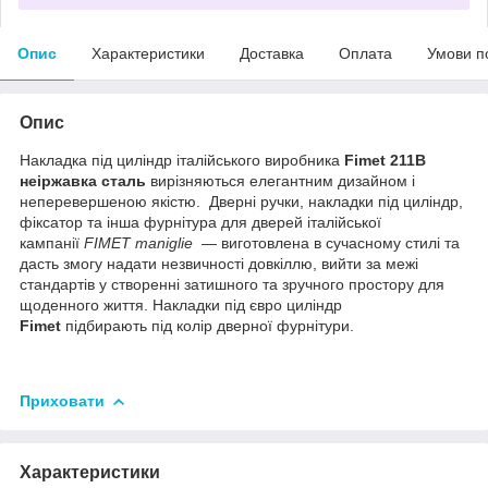
Опис
Характеристики
Доставка
Оплата
Умови п
Опис
Накладка під циліндр італійського виробника
Fimet 211B
неіржавка сталь
вирізняються елегантним дизайном і
неперевершеною якістю. Дверні ручки, накладки під циліндр,
фіксатор та інша фурнітура для дверей італійської
кампанії
FIMET maniglie
— виготовлена в сучасному стилі та
дасть змогу надати незвичності довкіллю, вийти за межі
стандартів у створенні затишного та зручного простору для
щоденного життя. Накладки під євро циліндр
Fimet
підбирають під колір дверної фурнітури.
Приховати
Характеристики