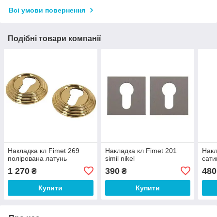
Всі умови повернення
Подібні товари компанії
Накладка кл Fimet 269
Накладка кл Fimet 201
Накл
полірована латунь
simil nikel
сати
1 270
390
480
₴
₴
Купити
Купити