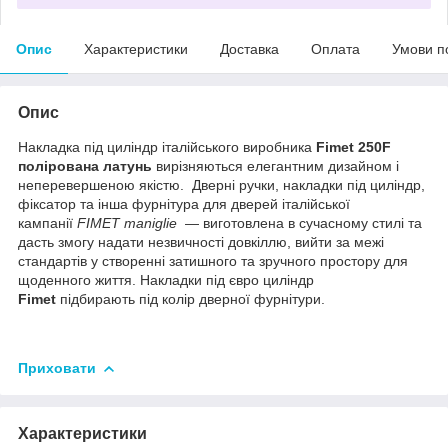
Опис
Характеристики
Доставка
Оплата
Умови п
Опис
Накладка під циліндр італійського виробника
Fimet 250F
полірована латунь
вирізняються елегантним дизайном і
неперевершеною якістю. Дверні ручки, накладки під циліндр,
фіксатор та інша фурнітура для дверей італійської
кампанії
FIMET maniglie
— виготовлена в сучасному стилі та
дасть змогу надати незвичності довкіллю, вийти за межі
стандартів у створенні затишного та зручного простору для
щоденного життя. Накладки під євро циліндр
Fimet
підбирають під колір дверної фурнітури.
Приховати
Характеристики