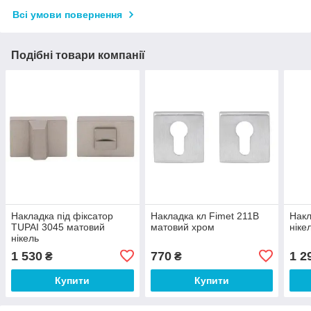
Всі умови повернення
Подібні товари компанії
Накладка під фіксатор
Накладка кл Fimet 211B
Накл
TUPAI 3045 матовий
матовий хром
ніке
нікель
1 530
770
1 2
₴
₴
Купити
Купити