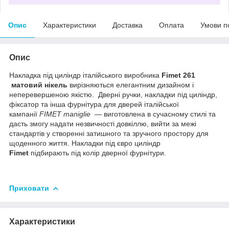
Опис
Характеристики
Доставка
Оплата
Умови п
Опис
Накладка під циліндр італійського виробника
Fimet 261
матовий нікель
вирізняються елегантним дизайном і
неперевершеною якістю. Дверні ручки, накладки під циліндр,
фіксатор та інша фурнітура для дверей італійської
кампанії
FIMET maniglie
— виготовлена в сучасному стилі та
дасть змогу надати незвичності довкіллю, вийти за межі
стандартів у створенні затишного та зручного простору для
щоденного життя. Накладки під євро циліндр
Fimet
підбирають під колір дверної фурнітури.
Приховати
Характеристики