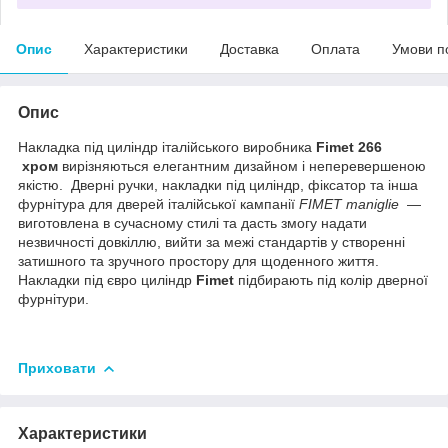
Опис
Характеристики
Доставка
Оплата
Умови п
Опис
Накладка під циліндр італійського виробника
Fimet 266
хром
вирізняються елегантним дизайном і неперевершеною
якістю. Дверні ручки, накладки під циліндр, фіксатор та інша
фурнітура для дверей італійської кампанії
FIMET maniglie
—
виготовлена в сучасному стилі та дасть змогу надати
незвичності довкіллю, вийти за межі стандартів у створенні
затишного та зручного простору для щоденного життя.
Накладки під євро циліндр
Fimet
підбирають під колір дверної
фурнітури.
Приховати
Характеристики