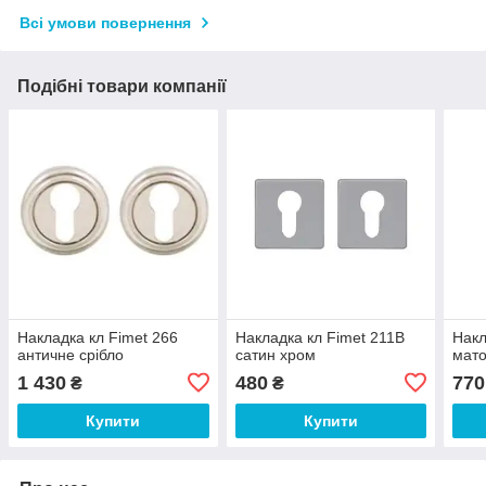
Всі умови повернення
Подібні товари компанії
Накладка кл Fimet 266
Накладка кл Fimet 211B
Накл
античне срібло
сатин хром
мато
1 430
480
770
₴
₴
Купити
Купити