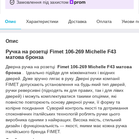
Замовлення під захистом
Опис
Характеристики
Доставка
Оплата
Умови п
Опис
Ручка на розетці Fimet 106-269 Michelle F43
матова бронза
Дверна ручка на розетці
Fimet 106-269 Michelle F43 матова
бронза
. Ідеально підійде для міжкімнатних і вхідних
дверей. Дуже зручно лягає в руку. Дверні ручки компанії
FIMET
допускають установлення на будь-який тип дверей,
ручки реверсивні (підходять як для правих, так і для лівих
дверей) і можуть комплектуватися такими опціями, які
повністю повторюють основу дверної ручки, її форму та
колірне поєднання Суворий контроль якості та дотримання
споконвічних італійських технологій роблять ручки цього
виробника одними з найкращих. Висока якість, стильний
дизайн і функціональність — якості, якими має кожна ручка
італійського бренда FIMET.