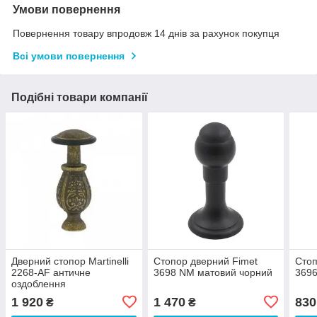
Умови повернення
Повернення товару впродовж 14 днів за рахунок покупця
Всі умови повернення
Подібні товари компанії
Дверний стопор Martinelli
Стопор дверний Fimet
Стоп
2268-AF античне
3698 NM матовий чорний
3696
оздоблення
1 920
1 470
830
₴
₴