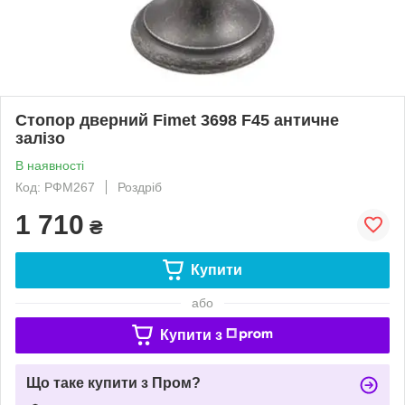
Стопор дверний Fimet 3698 F45 античне
залізо
В наявності
Код: РФМ267
Роздріб
1 710
₴
Купити
або
Купити з
Що таке купити з Пром?