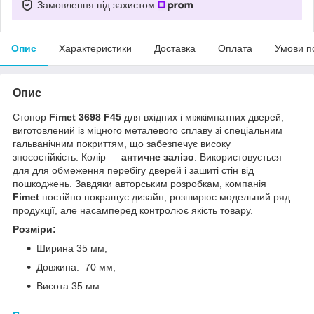
Замовлення під захистом
Опис
Характеристики
Доставка
Оплата
Умови п
Опис
Стопор
Fimet 3698 F45
для вхідних і міжкімнатних дверей,
виготовлений із міцного металевого сплаву зі спеціальним
гальванічним покриттям, що забезпечує високу
зносостійкість. Колір —
античне залізо
. Використовується
для для обмеження перебігу дверей і зашиті стін від
пошкоджень. Завдяки авторським розробкам, компанія
Fimet
постійно покращує дизайн, розширює модельний ряд
продукції, але насамперед контролює якість товару.
Розміри:
Ширина 35 мм;
Довжина: 70 мм;
Висота 35 мм.