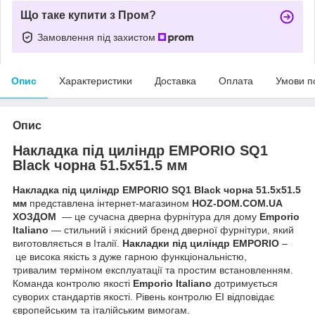
Що таке купити з Пром?
Замовлення під захистом
Опис
Характеристики
Доставка
Оплата
Умови п
Опис
Накладка під циліндр EMPORIO SQ1
Black чорна 51.5x51.5 мм
Накладка під циліндр EMPORIO SQ1 Black чорна 51.5x51.5
мм
представлена інтернет-магазином
HOZ-DOM.COM.UA
ХОЗДОМ
— це сучасна дверна фурнітура для дому
Emporio
Italiano
— стильний і якісний бренд дверної фурнітури, який
виготовляється в Італії.
Накладки під циліндр
EMPORIO
–
це висока якість з дуже гарною функціональністю,
тривалим терміном експлуатації та простим встановленням.
Команда контролю якості
Emporio Italiano
дотримується
суворих стандартів якості. Рівень контролю EI відповідає
європейським та італійським вимогам.