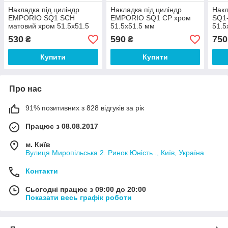
Накладка під циліндр
Накладка під циліндр
Нак
EMPORIO SQ1 SCH
EMPORIO SQ1 CP хром
SQ1-
матовий хром 51.5x51.5
51.5x51.5 мм
51.5
мм
530
590
750
₴
₴
Купити
Купити
Про нас
91% позитивних з 828 відгуків за рік
Працює з 08.08.2017
м. Київ
Вулиця Миропільська 2. Ринок Юність ., Київ, Україна
Контакти
Сьогодні працює з 09:00 до 20:00
Показати весь графік роботи