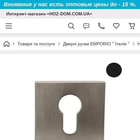
Внимание у нас есть оптовые цены до - 15 %.
Интернет-магазин «HOZ-DOM.COM.UA»
Товари та послуги
Дверні ручки EMPORIO " Італія "
Н