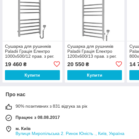
Сушарка для рушників
Сушарка для рушників
Суша
Paladii Грація Електро
Paladii Грація Електро
Pala
1000x500/12 прав. з рег.
1200х600/13 прав. з рег.
800х
19 460
20 550
14 
₴
₴
Купити
Купити
Про нас
90% позитивних з 831 відгука за рік
Працює з 08.08.2017
м. Київ
Вулиця Миропільська 2. Ринок Юність ., Київ, Україна