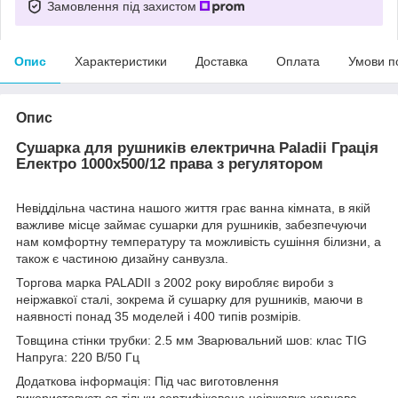
Замовлення під захистом
Опис
Характеристики
Доставка
Оплата
Умови п
Опис
Сушарка для рушників електрична Paladii Грація
Електро 1000х500/12 права з регулятором
Невіддільна частина нашого життя грає ванна кімната, в якій
важливе місце займає сушарки для рушників, забезпечуючи
нам комфортну температуру та можливість сушіння білизни, а
також є частиною дизайну санвузла.
Торгова марка PALADII з 2002 року виробляє вироби з
неіржавкої сталі, зокрема й сушарку для рушників, маючи в
наявності понад 35 моделей і 400 типів розмірів.
Товщина стінки трубки: 2.5 мм Зварювальний шов: клас TIG
Напруга: 220 В/50 Гц
Додаткова інформація: Під час виготовлення
використовується тільки сертифікована неіржавка харчова