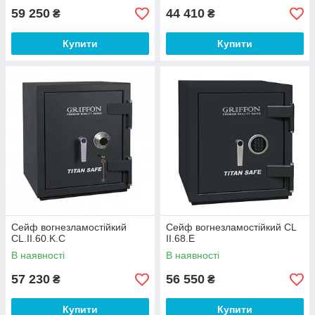
59 250
44 410
₴
₴
Купити
Купити
Сейф вогнезламостійкий
Сейф вогнезламостійкий CL
CL.II.60.K.С
II.68.E
В наявності
В наявності
57 230
56 550
₴
₴
Купити
Купити