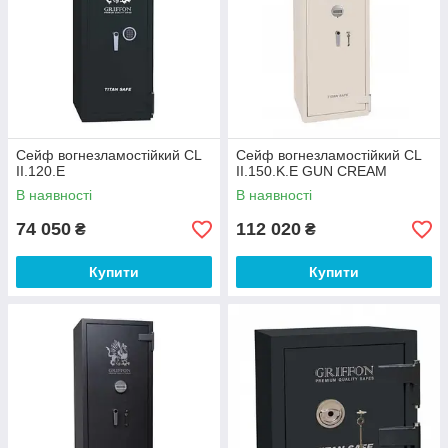
Сейф вогнезламостійкий CL
Сейф вогнезламостійкий CL
II.120.E
II.150.K.E GUN CREAM
В наявності
В наявності
74 050
112 020
₴
₴
Купити
Купити