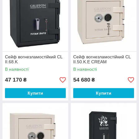
Сейф вогнезламостійкий CL
Сейф вогнезламостійкий CL
II.68.K
II.50.K.E CREAM
В наявності
В наявності
47 170
54 680
₴
₴
Купити
Купити