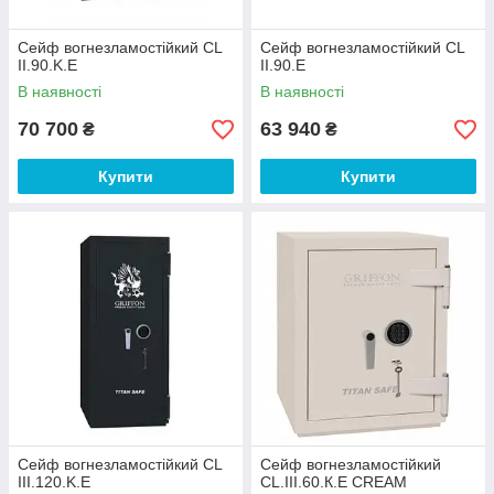
Сейф вогнезламостійкий CL
Сейф вогнезламостійкий CL
II.90.K.E
II.90.E
В наявності
В наявності
70 700
63 940
₴
₴
Купити
Купити
Сейф вогнезламостійкий CL
Сейф вогнезламостійкий
III.120.K.E
CL.III.60.К.Е CREAM