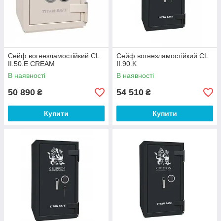
Сейф вогнезламостійкий CL
Сейф вогнезламостійкий CL
II.50.Е CREAM
II.90.K
В наявності
В наявності
50 890
54 510
₴
₴
Купити
Купити