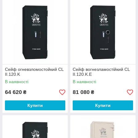
Сейф огневзломостойкий CL
Сейф вогнезламостійкий CL
II.120.K
II.120.K.E
В наявності
В наявності
64 620
81 080
₴
₴
Купити
Купити