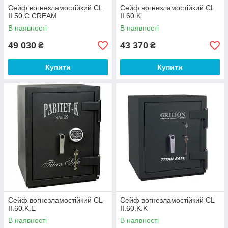
Сейф вогнезламостійкий CL
Сейф вогнезламостійкий CL
II.50.C CREAM
II.60.K
В наявності
В наявності
49 030
43 370
₴
₴
Купити
Купити
Сейф вогнезламостійкий CL
Сейф вогнезламостійкий CL
II.60.K.E
II.60.K.K
В наявності
В наявності