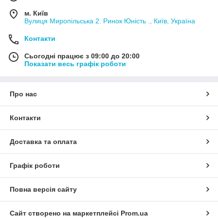
в для герметизации дверей во время пожара в качестве «теп
лового затвора» двери позволяет во много раз увеличить сте
м. Київ
пень пожарной безопасности. Межслойная область выполне
Вулиця Миропільська 2. Ринок Юність ., Київ, Україна
на из фортификационного бетона, который является негорю
Контакти
чим материалом, и будет какое-
то время выполнять функцию термоса, защищая его внутрен
Сьогодні працює з 09:00 до 20:00
нее содержание от воздействия огня.
Показати весь графік роботи
Особенности огневзломостойких сейфов GRIFF
ON
Про нас
Они имеют довольно большую массу, а их внутренни
й объем меньше внешнего.
Комплектуются сертифицированными сейфовыми за
Контакти
мками
Крепятся к полу при помощи металлических анкеров
Доставка та оплата
.
В конструкции присутствуют стальная ригельная сист
Графік роботи
ема четырехстороннего действия и для защиты от выб
ивания и высверливания применены закаленные леги
рованные пластины,
Повна версія сайту
Антисрезы со стороны петель, трехсторонная систе
ма запирания, 4-
Сайт створено на маркетплейсі
Prom.ua