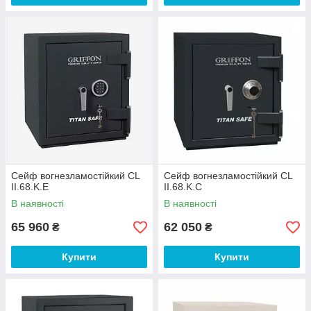
Сейф вогнезламостійкий CL
Сейф вогнезламостійкий CL
II.68.K.E
II.68.K.C
В наявності
В наявності
65 960
62 050
₴
₴
Купити
Купити