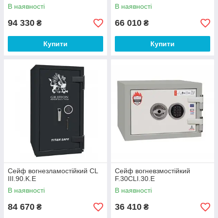
В наявності
В наявності
94 330
66 010
₴
₴
Купити
Купити
Сейф вогнезламостійкий CL
Сейф вогневзмостійкий
III.90.K.E
F.30CLI.30.E
В наявності
В наявності
84 670
36 410
₴
₴