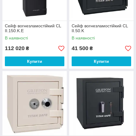
Сейф вогнезламостійкий CL
Сейф вогнезламостійкий CL
II.150.K.E
II.50.K
В наявності
В наявності
112 020
41 500
₴
₴
Купити
Купити